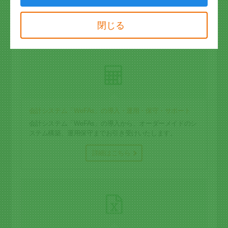
行えるシステムとして構築いたします。
閉じる
詳細はこちら
会計システム「WeFAs」の導入・運用・保守・サポート
会計システム「WeFAs」の導入から、オーダーメイドのシ
ステム構築、運用保守までお引き受けいたします。
詳細はこちら