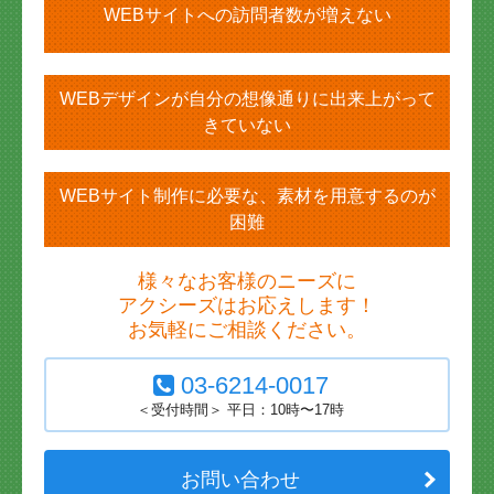
ビジネスシーンを様々な角度からサポートいたします。
WEBサイトへの訪問者数が増えない
WEBデザインが自分の想像通りに出来上がって
きていない
工業用薬品製造業向け
生産管理システム構築支援
WEBサイト制作に必要な、素材を用意するのが
的確な生産管理状況の「見える化」の仕組みをオーダーメ
困難
イドシステムとして構築いたします。
詳細はこちら
様々なお客様のニーズに
アクシーズはお応えします！
お気軽にご相談ください。
03-6214-0017
＜受付時間＞ 平日：10時〜17時
販売管理システム構築支援
お問い合わせ
売上、仕入、在庫システムの連動による素早い経営分析を