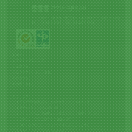
〒103-0021 東京都中央区日本橋本石町3-2-7 常盤ビル４階
TEL：03-6214-0017 FAX：03-3275-8506
ホーム
アクシーズについて
企業情報
ビジネスパートナー募集
採用情報
お問い合わせ
サービス
工業用薬品製造業向け生産管理システム構築支援
販売管理システム構築支援
会計システム「WeFAs」の導入・運用・保守・サポート
EXCEL・ACCESSマクロ開発・保守
SES（システム・エンジニアリング・サービス）
スマートフォンアプリ構築支援