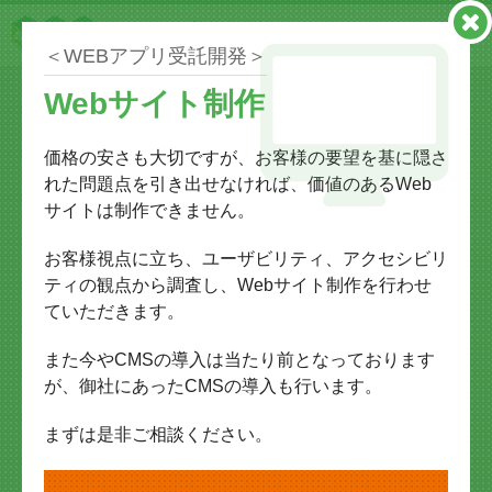
＜WEBアプリ受託開発＞
Webサイト制作
価格の安さも大切ですが、お客様の要望を基に隠さ
れた問題点を引き出せなければ、価値のあるWeb
サイトは制作できません。
お客様視点に立ち、ユーザビリティ、アクセシビリ
ティの観点から調査し、Webサイト制作を行わせ
サービス
ていただきます。
また今やCMSの導入は当たり前となっております
が、御社にあったCMSの導入も行います。
AXEEDSって何ができるの？そんな質問にお答えするた
めに弊社がご提供するサービスをご紹介いたします。新
まずは是非ご相談ください。
規ビジネスの事業計画策定から運用開始また、ITサービ
スとして基幹システム構築支援から運用サポート。